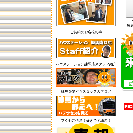
㈱エイチエスグローバルのＨＰ
→ https://hs-global.co.jp/
をご確認いただき、ご不明点やご
質問は各ページ内のご連絡方法に
従ってくださいますようお願いい
練
たします。
ご契約のお客様の声
【契約手続きについて】
各種書類の取り交わしについては
電子メール・郵送・ＦＡＸにて行
うことができます。
重要事項説明は宅建士とのオンラ
ハウステーション練馬店スタッフ紹介
イン通話により“ＩＴ重説”で行わせ
ていただくことができます。
--------------------------
☆練馬区の賃貸・お部屋探し専門
練馬を愛するスタッフのブログ
店☆ハウステーション練馬店のホ
ームページへようこそ☆新社会
人・学生さんオススメ物件・敷
金・礼金＝０物件ゾクゾク入手
中！！ ≪大江戸線・池袋線・有楽
アクセス快適！好きです練馬！
町線・西武新宿線・副都心線≫ 最
新物件・ゾクゾク入荷しておりま