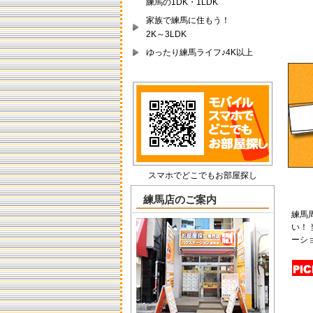
練馬の1DK・1LDK
→女性の１人暮らしや間取にはこ
だわる方！→安心◆便利◆をプロ
家族で練馬に住もう！
のスタッフがお手伝い→ 新築デザ
2K～3LDK
イナーズマンションやブライダル
ゆったり練馬ライフ♪4K以上
向け賃貸物件などなど☆物件情報
も充実！ ☆ 最新情
報ゾクゾク入荷中!! ↓
↓ ↓ ↓ 毎日、
たくさんの賃貸情報を幅広く入荷
しておりますのでお気軽にお問い
合わせください！ 練馬区馬区中心
の不動産物件の賃貸スタジオ』☆
『賃貸お引越しチャンス！！』
『ご入学・ご結婚・ご転勤・ご転
スマホでどこでもお部屋探し
職・独立など住まいのお手伝い♪』
・・不動産住宅情報・・ 西武線
練馬店のご案内
大江戸線 有楽町線 練馬駅 ◆練
練馬
馬の賃貸・お部屋探し専門サイト
い！
◆ ↓ ↓ ↓ ↓ 練馬
ーシ
駅☆新築☆デザイナーズマンショ
ン入荷いたしました！！
↓ ↓ ↓ ↓ 大江戸線光ヶ
丘駅☆新築☆新婚さん向き新築フ
ァミリー物件入荷いたしました！
西武池袋線・都営大江戸線・有楽