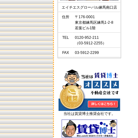
町線・西武新宿線～≫ ◆情報の流
エイチエスグローバル練馬南口店
動時期だからこそお部屋探し♪♪ご
新婚様の新居にピッタリの◇ピッ
住所
〒176-0001
カピカ◇にリニューアルされたお
東京都練馬区練馬1-2-8
部屋がたくさんありますよ！！も
若葉ビル1階
ちろん建築中の新築情報も盛りだ
くさん。 ↓
TEL
0120-952-211
↓ ↓ 大江戸線のお部屋探しは
（03-5912-2255）
当店へ！ 練馬区の 新婚さんの新
居探し 快適な一人暮らし 賃貸
FAX
03-5912-2299
マンション デザイナーズマンシ
ョン 練馬区 練馬駅 練馬エリ
アはお部屋探し専門店 ハウステ
ーションへ ご来店心よりお
待ちしております！！
当社は賃貸博士推奨会社です。