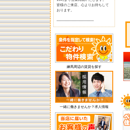
皆様のご来店、心よりお待ちして
おります。
--------------------------------
当店の営業時間は10時から18時ま
で、毎週水曜日は定休日です。皆
様のご来店、心よりお待ちしてお
ります。
--------------------------
練馬周辺の賃貸を探す
ハウステーション練馬店のホーム
ページへ ようこそ
物件のお問い合わせは・・・・・
フリーダイヤルからもどうぞ
→0120-952-211
【大家さん・ご入居者さまへ】
スタッフが常駐していますので営
一緒に働きませんか？求人情報
業時間内であれば電話連絡が可能
です→TEL03-5912-2255
【各種お手続きやご相談】