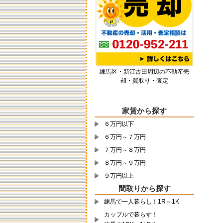
す！メゾネット、分譲賃貸、デザ
イナーズインターネット非掲載の
ものも沢山あります！ ご予約お待
ちしております！
★転勤シーズン★！お手伝いさせ
て頂きます。東京で部屋を探すな
ら、、、練馬区で部屋を探すな
練馬区・新江古田周辺の不動産売
ら、、、 『急な転勤の方』や『な
却・買取り・査定
かなかお探しする時間がない
方』、『良い物件があったが会社
稟議等』の条件で『迷われている
お客様』！！ 当社では、早急な対
家賃から探す
応、又は資料のご発信させて頂き
６万円以下
ます。のでドシドシ！お問い合わ
せ下さい！ 渋谷駅へ乗り換え無し
６万円～７万円
の☆副都心線(13号線)の情報も多数
７万円～８万円
入荷しております！ 物件のお問い
合わせは ↓↓↓↓↓↓↓↓↓↓↓↓ ＴＥＬ ：
８万円～９万円
03-5912-2255 アドレス：
９万円以上
nerima@howstation.com までお気
間取りから探す
軽にお問い合わせ下さい。 出来る
だけ早くご返信、ご回答できます
練馬で一人暮らし！1R～1K
ように努めて参ります。 練馬駅お
カップルで暮らす！
部屋探しは私たちにお任せ下さい